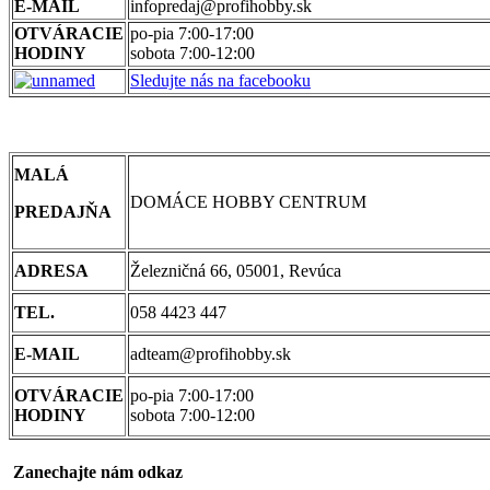
E-MAIL
infopredaj@profihobby.sk
OTVÁRACIE
po-pia 7:00-17:00
HODINY
sobota 7:00-12:00
Sledujte nás na facebooku
MALÁ
DOMÁCE HOBBY CENTRUM
PREDAJŇA
ADRESA
Železničná 66, 05001, Revúca
TEL.
058 4423 447
E-MAIL
adteam@profihobby.sk
OTVÁRACIE
po-pia 7:00-17:00
HODINY
sobota 7:00-12:00
Zanechajte nám odkaz